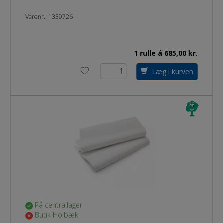
Varenr.:
1339726
1 rulle á 685,00 kr.
Læg i kurven
På centrallager
Butik Holbæk