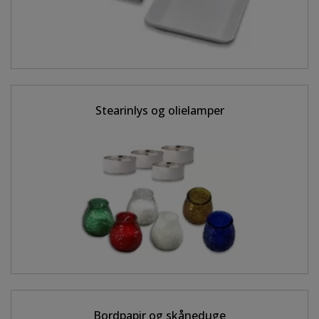
Stearinlys og olielamper
Bordpapir og skåneduge