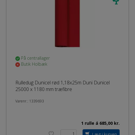
På centrallager
Butik Holbæk
Rulledug Dunicel rød 1,18x25m Duni Dunicel
25000 x 1180 mm træfibre
Varenr.:
1339693
1 rulle á 685,00 kr.
Læg i kurven