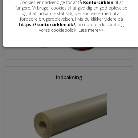
Cookies er nødvendige for at få
Kontorcirklen
til at
fungere. Vi bruger cookies til at give dig en god oplevelse
og til at indsamle statistik, der kan være med til at
forbedre brugeroplevelsen. Hvis du klikker videre på
https://kontorcirklen.dk/
, accepterer du samtidig
vores cookiepolitik.
Læs mere>>
Indpakning