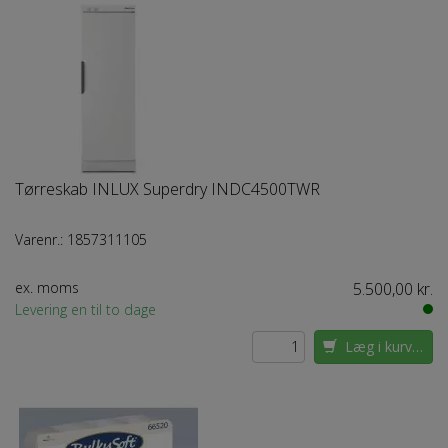
Tørreskab INLUX Superdry INDC4500TWR
Varenr.:
1857311105
ex. moms
5.500,00 kr.
Levering en til to dage
Læg i kurven