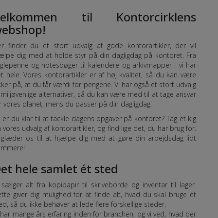
elkommen til Kontorcirklens
ebshop!
r finder du et stort udvalg af gode kontorartikler, der vil
ælpe dig med at holde styr på din dagligdag på kontoret. Fra
glepenne og notesbøger til kalendere og arkivmapper - vi har
t hele. Vores kontorartikler er af høj kvalitet, så du kan være
kker på, at du får værdi for pengene. Vi har også et stort udvalg
 miljøvenlige alternativer, så du kan være med til at tage ansvar
r vores planet, mens du passer på din dagligdag.
 er du klar til at tackle dagens opgaver på kontoret? Tag et kig
 vores udvalg af kontorartikler, og find lige det, du har brug for.
 glæder os til at hjælpe dig med at gøre din arbejdsdag lidt
emmere!
et hele samlet ét sted
 sælger alt fra kopipapir til skriveborde og inventar til lager.
tte giver dig mulighed for at finde alt, hvad du skal bruge ét
ed, så du ikke behøver at lede flere forskellige steder.
 har mange års erfaring inden for branchen, og vi ved, hvad der