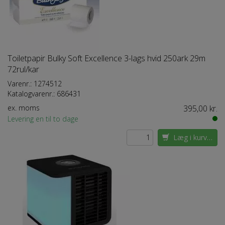
Toiletpapir Bulky Soft Excellence 3-lags hvid 250ark 29m
72rul/kar
Varenr.:
1274512
Katalogvarenr.:
686431
ex. moms
395,00 kr.
Levering en til to dage
Læg i kurven