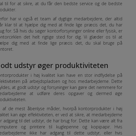
al til for at sikre, at du får den bedste service og de bedste
odukter.
rfor har vi også et team af dygtige medarbejdere, der altid
år klar til at hjælpe dig med at finde lige præcis det, du har
ug for. Så hvis du søger kontorforsyninger online eller fysisk, er
ntorcirklen det helt rigtige sted for dig. Vi glæder os til at
ælpe dig med at finde lige præcis det, du skal bruge på
ntoret.
odt udstyr øger produktiviteten
ntorprodukter i høj kvalitet kan have en stor indflydelse på
fektiviteten på arbejdspladsen og hos medarbejderne. Dette
yldes, at godt udstyr og forsyninger kan gøre det nemmere for
edarbejderne at udføre deres opgaver og dermed øge
oduktiviteten.
 af de mest åbenlyse måder, hvorpå kontorprodukter i høj
alitet kan øge effektiviteten, er ved at sikre, at medarbejderne
r adgang til det udstyr, de har brug for. Dette kan være alt fra
omputere og printere til kuglepenne og kopipapir. Hvis
darbejderne ikke har adgang til dette udstyr, eller hvis