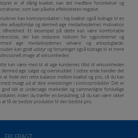
styret er af dårlig kvalitet, kan det medføre forsinkelser og
ustrationer, som kan påvirke effektiviteten negativt.
rudover kan kontorprodukter i høj kvalitet også bidrage til en
dre arbejdsmiljø og dermed øge medarbejdernes motivation
 tilfredshed. Et eksempel på dette kan være komfortable
ntorstole, der kan reducere risikoen for rygproblemer og
ermed øge medarbejdernes velvære og arbejdsglæde.
suden kan godt udstyr og forsyninger også bidrage til et mere
ofessionelt image af virksomheden.
tte kan være med til at øge kundernes tillid til virksomheden
 dermed øge salget og overskuddet. I sidste ende handler det
 at finde den rette balance mellem kvalitet og pris, så du kan
 mest muligt ud af dine investeringer i kontorprodukter. Det er
 god idé at undersøge markedet og sammenligne forskellige
odukter, inden du træffer en beslutning, så du kan være sikker
 at få de bedste produkter til den bedste pris.
FRI FRAGT