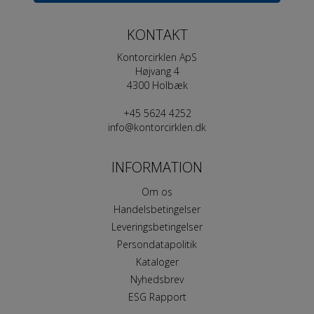
KONTAKT
Kontorcirklen ApS
Højvang 4
4300 Holbæk
+45 5624 4252
info@kontorcirklen.dk
Løse bordplader med L - Venstre tillæg
INFORMATION
Om os
Handelsbetingelser
Leveringsbetingelser
Persondatapolitik
Kataloger
Nyhedsbrev
ESG Rapport