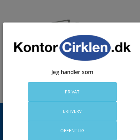
Jeg handler som
Vis flere
Løse bordplader med Centerbue
PRIVAT
ERHVERV
FRI FRAGT
v/køb over 799,- eksl. moms med
OFFENTLIG
mulighed for dag-til-dag levering.