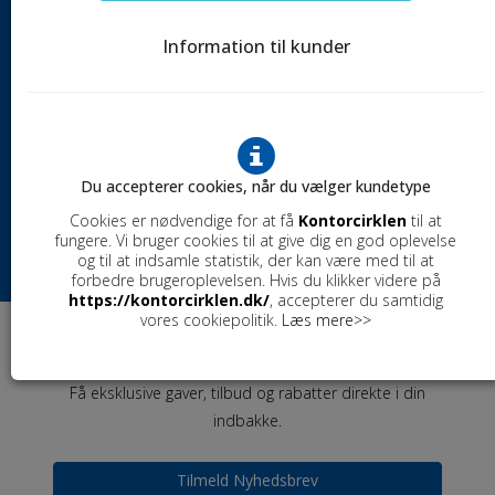
RING TIL OS
Information til kunder
Kundeservice er åben alle hverdage.
Telefon: +45 5624 4252
SKRIV TIL OS
Komplette borde med 1 hæve/sænke ben
Vi besvarer din mail indenfor en hverdag.
Mail:
info@kontorcirklen.dk
ÅBNINGSTIDER BUTIK
Du accepterer cookies, når du vælger kundetype
Cookies er nødvendige for at få
Kontorcirklen
til at
Man - tors
8:00 - 15:00
fungere. Vi bruger cookies til at give dig en god oplevelse
Fre
Lukket
og til at indsamle statistik, der kan være med til at
forbedre brugeroplevelsen. Hvis du klikker videre på
https://kontorcirklen.dk/
, accepterer du samtidig
vores cookiepolitik.
Læs mere>>
NYHEDSBREV
Få eksklusive gaver, tilbud og rabatter direkte i din
Dobbelt borde for kontormiljøer Bench
indbakke.
Tilmeld Nyhedsbrev