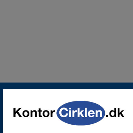
FRI FRAGT
v/køb over 799,- eksl. moms med
mulighed for dag-til-dag levering.
RING TIL OS
Kundeservice er åben alle hverdage.