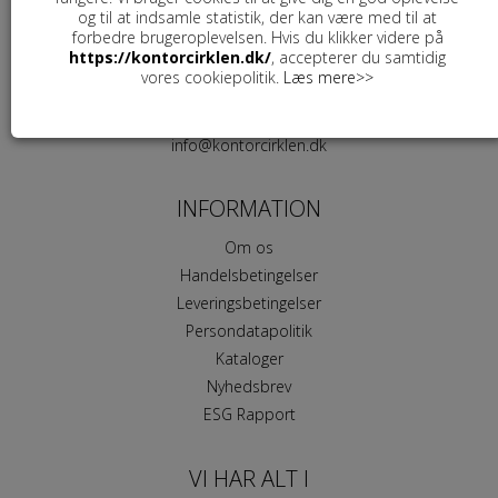
og til at indsamle statistik, der kan være med til at
Kontorcirklen ApS
forbedre brugeroplevelsen. Hvis du klikker videre på
Højvang 4
https://kontorcirklen.dk/
, accepterer du samtidig
vores cookiepolitik.
Læs mere>>
4300 Holbæk
+45 5624 4252
info@kontorcirklen.dk
INFORMATION
Om os
Handelsbetingelser
Leveringsbetingelser
Persondatapolitik
Kataloger
Nyhedsbrev
ESG Rapport
VI HAR ALT I