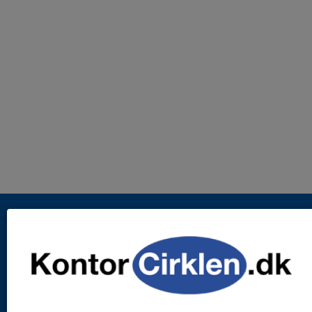
FRI FRAGT
v/køb over 799,- eksl. moms med
mulighed for dag-til-dag levering.
RING TIL OS
Kundeservice er åben alle hverdage.