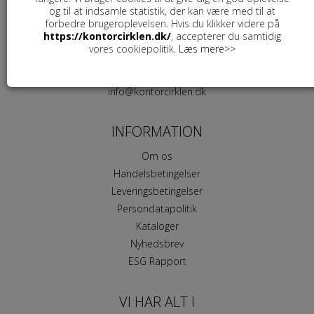
og til at indsamle statistik, der kan være med til at
Kontorcirklen ApS
forbedre brugeroplevelsen. Hvis du klikker videre på
Højvang 4
https://kontorcirklen.dk/
, accepterer du samtidig
vores cookiepolitik.
Læs mere>>
4300 Holbæk
+45 5624 4252
info@kontorcirklen.dk
INFORMATION
Om os
Handelsbetingelser
Leveringsbetingelser
Persondatapolitik
Kataloger
Nyhedsbrev
ESG Rapport
VI HAR ALT I