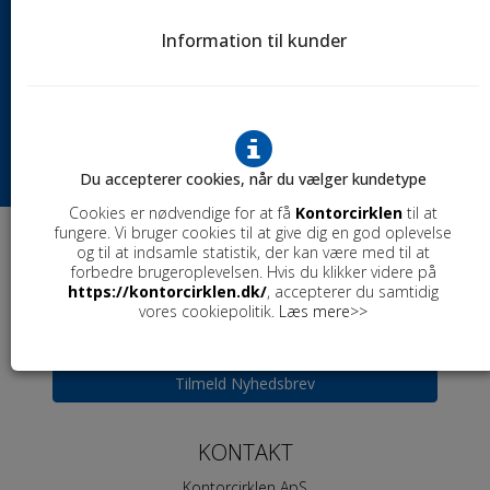
SKRIV TIL OS
Information til kunder
Vi besvarer din mail indenfor en hverdag.
Mail:
info@kontorcirklen.dk
ÅBNINGSTIDER BUTIK
Man - tors
8:00 - 15:00
Fre
Lukket
Du accepterer cookies, når du vælger kundetype
Cookies er nødvendige for at få
Kontorcirklen
til at
fungere. Vi bruger cookies til at give dig en god oplevelse
og til at indsamle statistik, der kan være med til at
NYHEDSBREV
forbedre brugeroplevelsen. Hvis du klikker videre på
https://kontorcirklen.dk/
, accepterer du samtidig
Få eksklusive gaver, tilbud og rabatter direkte i din
vores cookiepolitik.
Læs mere>>
indbakke.
Tilmeld Nyhedsbrev
KONTAKT
Kontorcirklen ApS