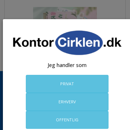
Jeg handler som
PRIVAT
FRI FRAGT
v/køb over 799,- eksl. moms med
ERHVERV
mulighed for dag-til-dag levering.
RING TIL OS
Kundeservice er åben alle hverdage.
OFFENTLIG
Telefon: +45 5624 4252