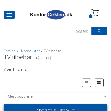
Toggle
0
navigation
Forside
/
IT-produkter
/
TV tilbehør
TV tilbehør
(2 varer)
Viser 1 - 2 af 2
AFGRÆNS UDVALG