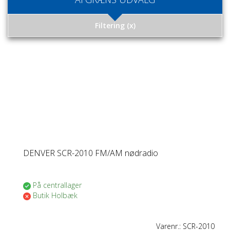
Toggle
Filtering
(x)
navigation
DENVER SCR-2010 FM/AM nødradio
På centrallager
Butik Holbæk
Varenr.:
SCR-2010