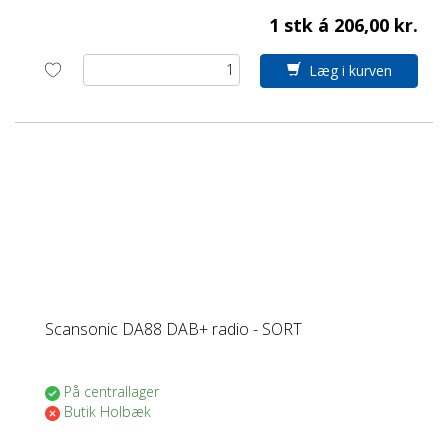
1 stk á 206,00 kr.
Læg i kurven
Jeg handler som
Scansonic DA88 DAB+ radio - SORT
PRIVAT
På centrallager
Butik Holbæk
ERHVERV