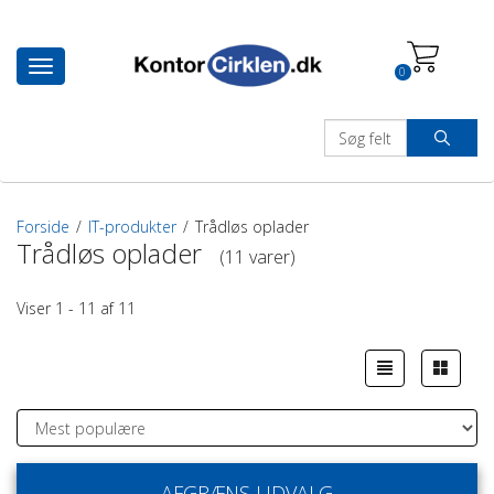
Toggle
0
navigation
Forside
/
IT-produkter
/
Trådløs oplader
Trådløs oplader
(11 varer)
Viser 1 - 11 af 11
AFGRÆNS UDVALG