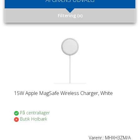
Toggle
Filtering
(x)
navigation
15W Apple MagSafe Wireless Charger, White
På centrallager
Butik Holbæk
Varenr.:
MHXH3ZM/A