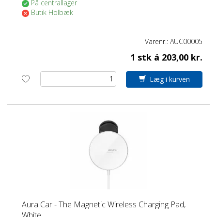
På centrallager
Butik Holbæk
Varenr.:
AUC00005
1 stk á 203,00 kr.
Læg i kurven
Aura Car - The Magnetic Wireless Charging Pad,
White