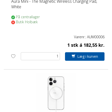
Aura Mini - The Magnetic Wireless Charging Pad,
White
På centrallager
Butik Holbæk
Varenr.:
AUM00006
1 stk á 182,55 kr.
Læg i kurven
Jeg handler som
PRIVAT
ERHVERV