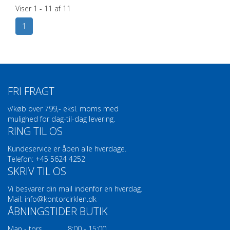
Viser 1 - 11 af 11
1
FRI FRAGT
v/køb over 799,- eksl. moms med
mulighed for dag-til-dag levering.
RING TIL OS
Kundeservice er åben alle hverdage.
Telefon: +45 5624 4252
SKRIV TIL OS
Vi besvarer din mail indenfor en hverdag.
Mail:
info@kontorcirklen.dk
ÅBNINGSTIDER BUTIK
Man - tors
8:00 - 15:00