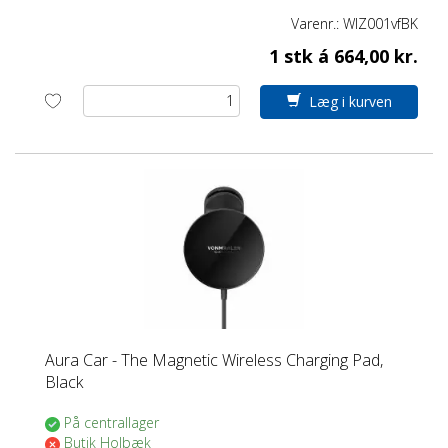
Varenr.:
WIZ001vfBK
1 stk á 664,00 kr.
Læg i kurven
Aura Car - The Magnetic Wireless Charging Pad,
Black
På centrallager
Butik Holbæk